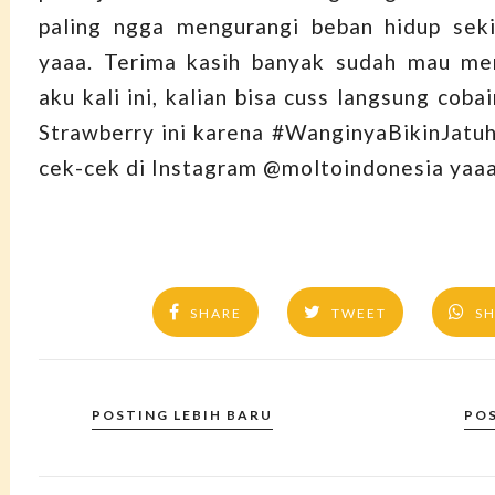
paling ngga mengurangi beban hidup seki
yaaa. Terima kasih banyak sudah mau me
aku kali ini, kalian bisa cuss langsung coba
Strawberry ini karena #WanginyaBikinJatuh
cek-cek di Instagram @moltoindonesia yaaa
SHARE
TWEET
S
POSTING LEBIH BARU
PO