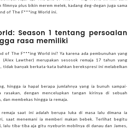
m filmnya plus bikin merem melek, kadang deg-degan juga sama
nd of The F***ing World ini.
orld: Season 1 tentang persoalan
ngga rasa memiliki
nd of The F***ing World ini? Ya karena ada pembunuhan yang
es (Alex Lawther) merupakan sesosok remaja 17 tahun yang
, tidak banyak berkata-kata bahkan berekspresi ini melabelkan
g, hingga ia hapal berapa jumlahnya yang ia bunuh sampai-
ia rasakan, dengan mencelupkan tangan kirinya di sebuah
a, dan membekas hingga ia remaja.
remaja saat ini adalah berupa luka di masa lalu dimana ia
ri, saat menemani ia memberi makan bebek. Terlihat begitu
i, lalu tiba-tiba aja gitu nyeburin mobilnya di danau dan James,