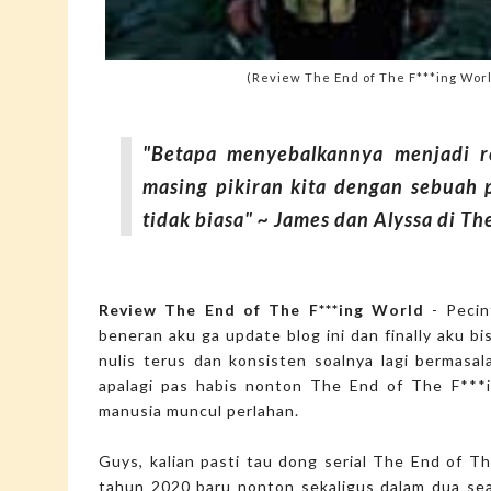
(Review The End of The F***ing Worl
"Betapa menyebalkannya menjadi re
masing pikiran kita dengan sebuah 
tidak biasa" ~ James dan Alyssa di Th
Review The End of The F***ing World
- Pecin
beneran aku ga update blog ini dan finally aku bi
nulis terus dan konsisten soalnya lagi bermasal
apalagi pas habis nonton The End of The F***
manusia muncul perlahan.
Guys, kalian pasti tau dong serial The End of T
tahun 2020 baru nonton sekaligus dalam dua seas