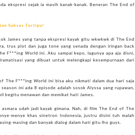
ada ekspresi sejak ia masih kanak-kanak. Beneran The End of
lian Sukses Tertipu!
sok James yang tanpa ekspresi kayak gitu wkwkwk di The End
a, trus plot dan juga tone yang senada dengan iringan back
he F***ing World ini. Aku sampai kepo, lagunya apa aja disni,
dramatisasi yang dibuat untuk melengkapi kesempurnaan dari
 The F***ing World ini bisa aku nikmati dalam dua hari saja
 season ini ada 8 episode adalah sosok Alyssa yang rupawan,
pil begitu menawan dan memikat hati James.
asmara udah jadi kayak gimana. Nah, di film The End of The
enye-menye khas sinetron Indonesia, justru disini tuh malah
sing-masing dan banyak dialog dalam hati gitu lho guys.