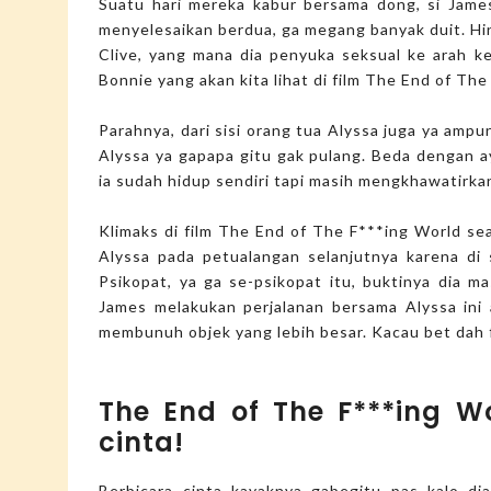
Suatu hari mereka kabur bersama dong, si Jame
menyelesaikan berdua, ga megang banyak duit. Hin
Clive, yang mana dia penyuka seksual ke arah k
Bonnie yang akan kita lihat di film The End of Th
Parahnya, dari sisi orang tua Alyssa juga ya amp
Alyssa ya gapapa gitu gak pulang. Beda dengan ay
ia sudah hidup sendiri tapi masih mengkhawatirka
Klimaks di film The End of The F***ing World se
Alyssa pada petualangan selanjutnya karena di 
Psikopat, ya ga se-psikopat itu, buktinya dia 
James melakukan perjalanan bersama Alyssa ini 
membunuh objek yang lebih besar. Kacau bet dah f
The End of The F***ing W
cinta!
Berbicara cinta kayaknya gabegitu pas kalo di