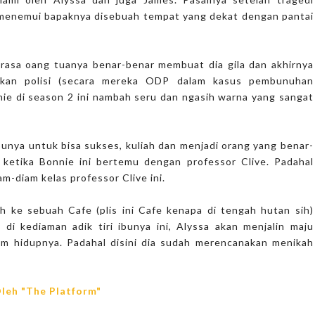
 menemui bapaknya disebuah tempat yang dekat dengan pantai
erasa oang tuanya benar-benar membuat dia gila dan akhirnya
akan polisi (secara mereka ODP dalam kasus pembunuhan
nie di season 2 ini nambah seru dan ngasih warna yang sangat
bunya untuk bisa sukses, kuliah dan menjadi orang yang benar-
k ketika Bonnie ini bertemu dengan professor Clive. Padahal
am-diam kelas professor Clive ini.
h ke sebuah Cafe (plis ini Cafe kenapa di tengah hutan sih)
i kediaman adik tiri ibunya ini, Alyssa akan menjalin maju
am hidupnya. Padahal disini dia sudah merencanakan menikah
leh "The Platform"