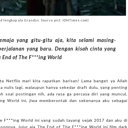
d lengkap ala Grandys. Source pict: IDNTimes.com)
maja yang gitu-gitu aja, kita selami masing-
perjalanan yang baru. Dengan kisah cinta yang
e End of The F***ing World
ta Netflix mari kita rapatkan barisan! Lama banget ya Allah
sa nulis lagi, walaupun hanya sekedar draft dulu, yang penting
ah soal postingan nih, ada rasa ga percaya diri yang muncul,
ing World ini, jiwa memberontak dan sekenanya aku sebagai
he F***ing World ini yang sudah tayang sejak 2017 dan aku di
onnya. Jujur aja The End of The F***ing World ini film dark