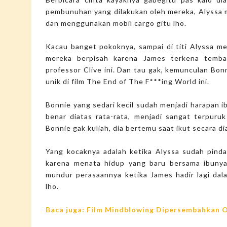
pembunuhan yang dilakukan oleh mereka, Alyssa
dan menggunakan mobil cargo gitu lho.
Kacau banget pokoknya, sampai di titi Alyssa m
mereka berpisah karena James terkena temb
professor Clive ini. Dan tau gak, kemunculan Bon
unik di film The End of The F***ing World ini.
Bonnie yang sedari kecil sudah menjadi harapan i
benar diatas rata-rata, menjadi sangat terpuru
Bonnie gak kuliah, dia bertemu saat ikut secara di
Yang kocaknya adalah ketika Alyssa sudah pinda
karena menata hidup yang baru bersama ibunya d
mundur perasaannya ketika James hadir lagi dal
lho.
Baca juga: Film Mindblowing Dipersembahkan O