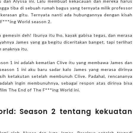
s dan Alyssa ini. Lalu membuat kekacauan dan mereka harus
gga tiba di sebuah rumah bagus yang ternyata milik professor
ekerasan gitu. Ternyata nanti ada hubungannya dengan kisah
e F***ing World season 2.
un gemesin deh! Ibunya itu lho, kayak gabisa tegas, dan merasa
ahnya James yang ga begitu diceritakan banget, tapi terlihat
n anaknya itu.
ason 1 ini adalah kematian Clive itu yang membawa James dan
season 1 ini aku baru sadar kalo James yang merasa dirinya
masih ketakutan setelah membunuh Clive. Padahal, rencananya
adalah ingin membunuhnya, sebagai respon atas dirinya bisa
ilm The End of The F***ing World ini.
orld: Season 2 tentang kekuatan
alami oleh Alyssa dan juga James. Pasalnya setelah tragedi