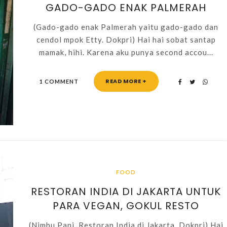
GADO-GADO ENAK PALMERAH
(Gado-gado enak Palmerah yaitu gado-gado dan
cendol mpok Etty. Dokpri) Hai hai sobat santap
mamak, hihi. Karena aku punya second accou...
READ MORE +
1 COMMENT
FOOD
RESTORAN INDIA DI JAKARTA UNTUK
PARA VEGAN, GOKUL RESTO
(Nimbu Pani, Restoran India di Jakarta. Dokpri) Hai