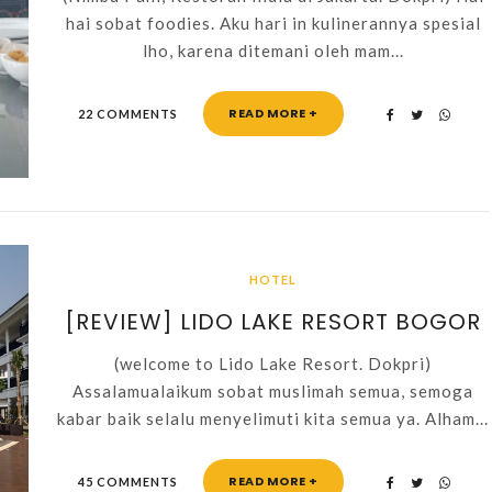
hai sobat foodies. Aku hari in kulinerannya spesial
lho, karena ditemani oleh mam...
READ MORE +
22 COMMENTS
HOTEL
[REVIEW] LIDO LAKE RESORT BOGOR
(welcome to Lido Lake Resort. Dokpri)
Assalamualaikum sobat muslimah semua, semoga
kabar baik selalu menyelimuti kita semua ya. Alham...
READ MORE +
45 COMMENTS