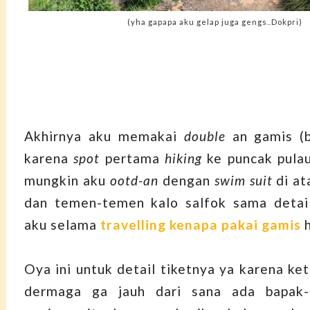
(yha gapapa aku gelap juga gengs..Dokpri)
Akhirnya aku memakai
double
an gamis (b
karena
spot
pertama
hiking
ke puncak pula
mungkin aku
ootd-an
dengan
swim suit
di at
dan temen-temen kalo salfok sama detail
aku selama
travelling kenapa pakai gamis
h
Oya ini untuk detail tiketnya ya karena ke
dermaga ga jauh dari sana ada bapak-