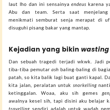
laut lho dan ini sensainya
endeus
karena y
Abu dan team. Serta saat menjelang 
menikmati semburat senja merapat di ufu
disuguhi pisang bakar yang mantap.
Kejadian yang bikin
wasting
Dan sebuah tragedi terjadi wkwk. Jadi p
tiba-tiba pemutar
ash
baling-baling di bagi
patah, so kita balik lagi buat ganti kapal. D
kita jalan, peralatan untuk
snorkelling
nanti
ketinggalan. Woaa, aku sih gemes
ge
awalnya kesel sih, tapi disini aku belajar 
travelling
sendiri adalah untuk wadah pem