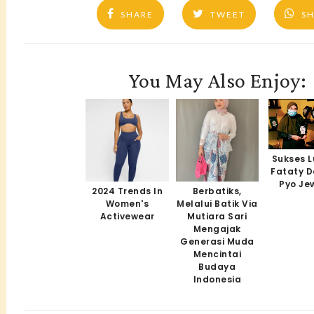
SHARE
TWEET
S
You May Also Enjoy:
Sukses L
Fataty 
Pyo Je
2024 Trends In
Berbatiks,
Women's
Melalui Batik Via
Activewear
Mutiara Sari
Mengajak
Generasi Muda
Mencintai
Budaya
Indonesia