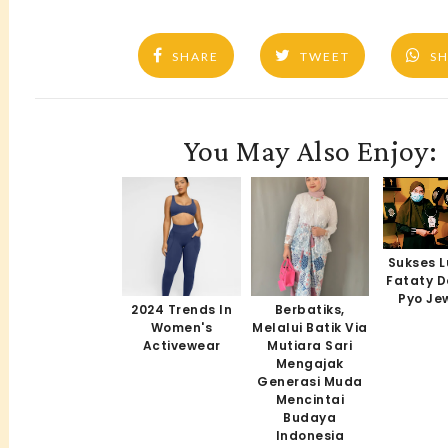
SHARE
TWEET
S
You May Also Enjoy:
Sukses L
Fataty 
Pyo Je
2024 Trends In
Berbatiks,
Women's
Melalui Batik Via
Activewear
Mutiara Sari
Mengajak
Generasi Muda
Mencintai
Budaya
Indonesia