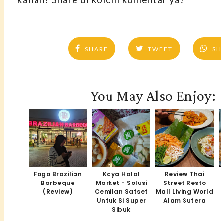
SHARE
TWEET
S
You May Also Enjoy:
Fogo Brazilian
Kaya Halal
Review Thai
Barbeque
Market - Solusi
Street Resto
(Review)
Cemilan Satset
Mall Living World
Untuk Si Super
Alam Sutera
Sibuk