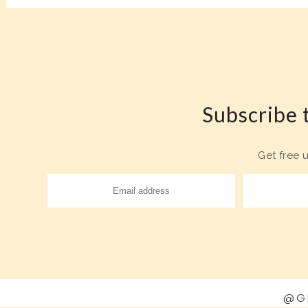
Subscribe t
Get free 
@G