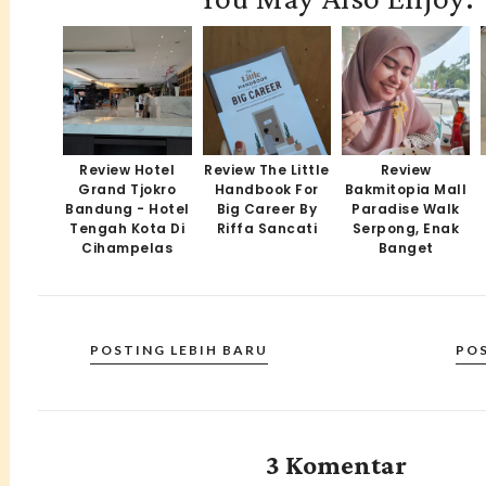
Review Hotel
Review The Little
Review
Grand Tjokro
Handbook For
Bakmitopia Mall
Bandung - Hotel
Big Career By
Paradise Walk
Tengah Kota Di
Riffa Sancati
Serpong, Enak
Cihampelas
Banget
POSTING LEBIH BARU
PO
3 Komentar