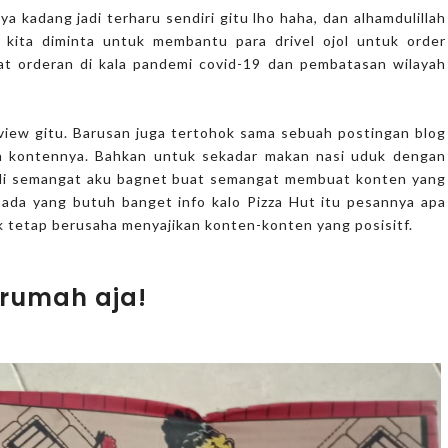
ya kadang jadi terharu sendiri gitu lho haha, dan alhamdulillah
a kita diminta untuk membantu para drivel ojol untuk order
at orderan di kala pandemi covid-19 dan pembatasan wilayah
view gitu. Barusan juga tertohok sama sebuah postingan blog
kin kontennya. Bahkan untuk sekadar makan nasi uduk dengan
i jadi semangat aku bagnet buat semangat membuat konten yang
i ada yang butuh banget info kalo Pizza Hut itu pesannya apa
nuk tetap berusaha menyajikan konten-konten yang posisitf.
i rumah aja!