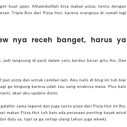
get buat jajan. Alhamdulillah bisa makan pizza, tentu dengan
 pesan Triple Box dari Pizza Hut, karena orangnya di rumah lagi
iew nya receh banget, harus ya
, jadi langsung di pack dalam satu kardus besar gitu lho. Dan
 pan pizza dan untuk cemilan lain. Aku nulis di blog ini tuh biar
agi ga bingung karena udah tau yang enaknya mana. Plus kalo
anti, akan aku update disini.
alahin sama legend dan juga taste pizza dari Pizza Hut ini lho.
uat makan Pizza Hut tuh kalo ada perayaan penting kayak misal
ni dulu ya, tapi ya ga setiap ulang tahun juga wkwk).