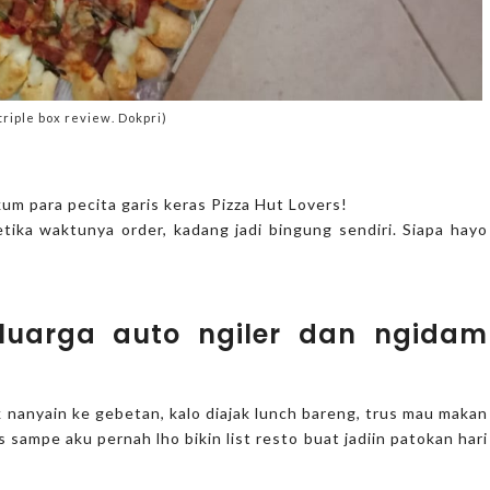
triple box review. Dokpri)
kum para pecita garis keras Pizza Hut Lovers!
ketika waktunya order, kadang jadi bingung sendiri. Siapa hayo
luarga auto ngiler dan ngidam
ak nanyain ke gebetan, kalo diajak lunch bareng, trus mau makan
 sampe aku pernah lho bikin list resto buat jadiin patokan hari